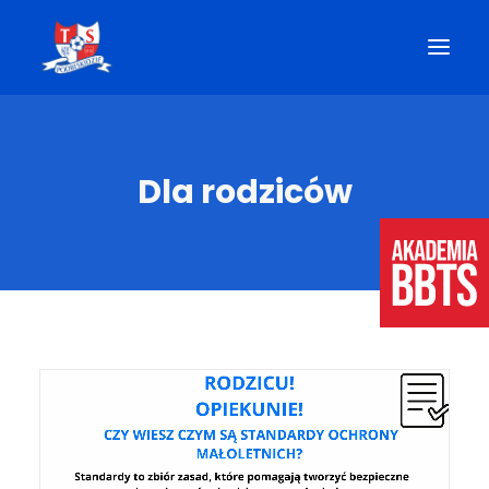
AKTUALNOŚCI
Dla rodziców
SZKOŁA
DLA UCZNIÓW
DLA RODZICÓW
REKRUTACJA 2025/2026
KONTAKT
MOBI DZIENNIK