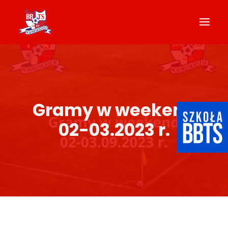
AKADEMIA
O KLUBIE
Gramy w weekend
AKTUALNOŚCI
02-03.2023 r.
NASZE DRUŻYNY
KADRA
GALERIA
KONTAKT
STANDARDY OCHRONY MAŁOLETNICH