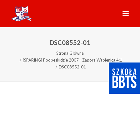
AKADEMIA
DSC08552-01
Strona Główna
O KLUBIE
[SPARING] Podbeskidzie 2007 - Zapora Wapienica 4:1
DSC08552-01
AKTUALNOŚCI
NASZE DRUŻYNY
KADRA
GALERIA
KONTAKT
STANDARDY OCHRONY MAŁOLETNICH